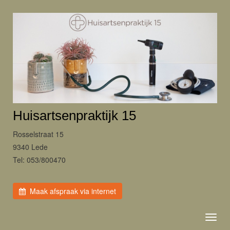
Huisartsenpraktijk 15
Rosselstraat 15
9340 Lede
Tel: 053/800470
Maak afspraak via internet
Toggl